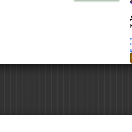
М
К
Г