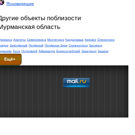
Ясновидящие
Другие объекты поблизости
Мурманская область
урманск
Апатиты
Североморск
Мончегорск
Кандалакша
Кировск
Оленегорск
овдор
Заполярный
Полярный
Полярные Зори
Снежногорск
Заозёрск
аджиево
Кола
Островной
Африканда
Борисоглебский
Зареченск
Зашеек
Ещё»